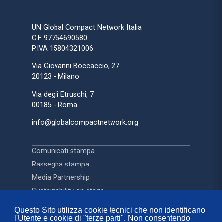
UN Global Compact Network Italia
C.F. 97754690580
P.IVA 15804321006
Via Giovanni Boccaccio, 27
20123 - Milano
Via degli Etruschi, 7
00185 - Roma
info@globalcompactnetwork.org
Comunicati stampa
Rassegna stampa
Media Partnership
Sustainability on stage
Questo Sito utilizza cookie tecnici che non identificano
l'Utente e cookie di "terze parti". Non consentendo
Contatti