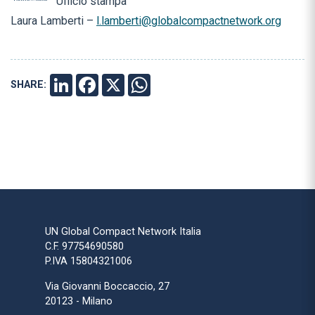
Ufficio stampa
Laura Lamberti –
l.lamberti@globalcompactnetwork.org
SHARE:
LINKEDIN
FACEBOOK
X
WHATSAPP
UN Global Compact Network Italia
C.F. 97754690580
P.IVA 15804321006
Via Giovanni Boccaccio, 27
20123 - Milano