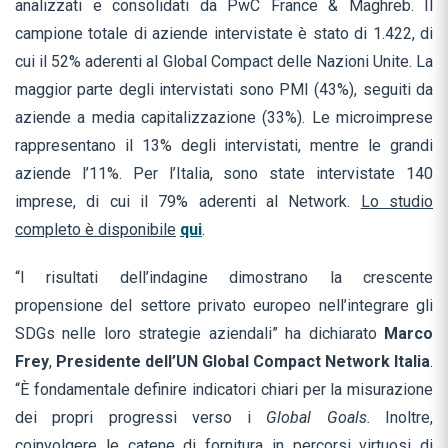
analizzati e consolidati da PwC France & Maghreb. Il
campione totale di aziende intervistate è stato di 1.422, di
cui il 52% aderenti al Global Compact delle Nazioni Unite. La
maggior parte degli intervistati sono PMI (43%), seguiti da
aziende a media capitalizzazione (33%). Le microimprese
rappresentano il 13% degli intervistati, mentre le grandi
aziende l’11%. Per l’Italia, sono state intervistate 140
imprese, di cui il 79% aderenti al Network.
Lo studio
completo è disponibile
qui
.
“I risultati dell’indagine dimostrano la crescente
propensione del settore privato europeo nell’integrare gli
SDGs nelle loro strategie aziendali” ha dichiarato
Marco
Frey
,
Presidente dell’UN Global Compact Network Italia
.
“È fondamentale definire indicatori chiari per la misurazione
dei propri progressi verso i
Global Goals
. Inoltre,
coinvolgere le catene di fornitura in percorsi virtuosi di