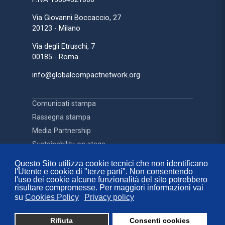
Via Giovanni Boccaccio, 27
20123 - Milano
Via degli Etruschi, 7
00185 - Roma
info@globalcompactnetwork.org
Comunicati stampa
Rassegna stampa
Media Partnership
Sustainability on stage
Questo Sito utilizza cookie tecnici che non identificano
l'Utente e cookie di "terze parti". Non consentendo
Contatti
l'uso dei cookie alcune funzionalità del sito potrebbero
FAQ
risultare compromesse. Per maggiori informazioni vai
su
Cookies Policy
Privacy policy
Privacy Policy
Cookies Policy
Rifiuta
Consenti cookies