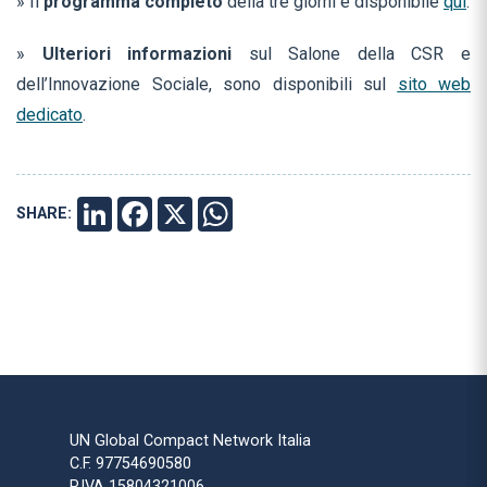
» Il
programma completo
della tre giorni è disponibile
qui
.
»
Ulteriori informazioni
sul Salone della CSR e
dell’Innovazione Sociale, sono disponibili sul
sito web
dedicato
.
SHARE:
LINKEDIN
FACEBOOK
X
WHATSAPP
UN Global Compact Network Italia
C.F. 97754690580
P.IVA 15804321006