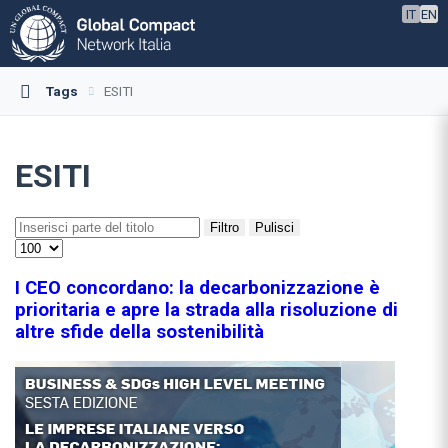
IT
EN
Tags
ESITI
ESITI
Filtro
Pulisci
I CEO concordano: la decarbonizzazione è
prioritaria e apre la strada alla risoluzione di
altre sfide della sostenibilità