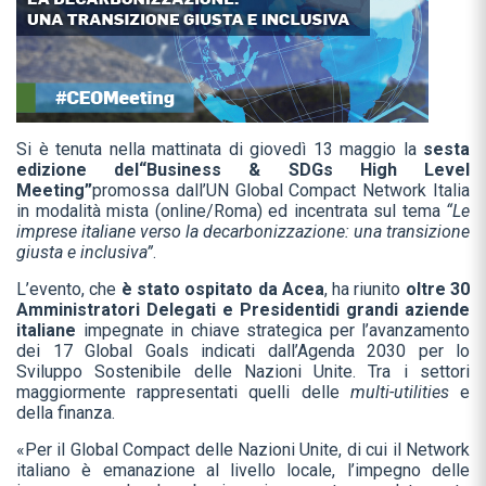
Si è tenuta nella mattinata di giovedì 13 maggio la
sesta
edizione del
“Business & SDGs High Level
Meeting”
promossa dall’UN Global Compact Network Italia
in modalità mista (online/Roma) ed incentrata sul tema
“Le
imprese italiane verso la decarbonizzazione: una transizione
giusta e inclusiva”
.
L’evento, che
è stato ospitato da Acea
, ha riunito
oltre 30
Amministratori Delegati e Presidenti
di grandi aziende
italiane
impegnate in chiave strategica per l’avanzamento
dei 17 Global Goals indicati dall’Agenda 2030 per lo
Sviluppo Sostenibile delle Nazioni Unite. Tra i settori
maggiormente rappresentati quelli delle
multi-utilities
e
della finanza.
«Per il Global Compact delle Nazioni Unite, di cui il Network
italiano è emanazione al livello locale, l’impegno delle