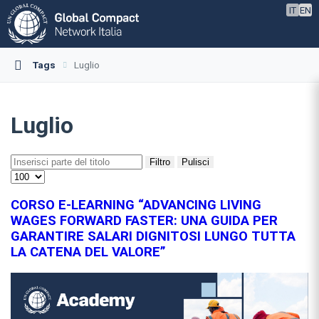
IT
EN
Tags
Luglio
Luglio
Filtro
Pulisci
CORSO E-LEARNING “ADVANCING LIVING
WAGES FORWARD FASTER: UNA GUIDA PER
GARANTIRE SALARI DIGNITOSI LUNGO TUTTA
LA CATENA DEL VALORE”