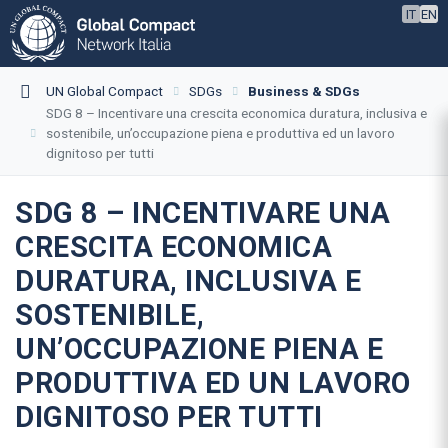
IT
EN
UN Global Compact
SDGs
Business & SDGs
SDG 8 – Incentivare una crescita economica duratura, inclusiva e
sostenibile, un’occupazione piena e produttiva ed un lavoro
dignitoso per tutti
SDG 8 – INCENTIVARE UNA
CRESCITA ECONOMICA
DURATURA, INCLUSIVA E
SOSTENIBILE,
UN’OCCUPAZIONE PIENA E
PRODUTTIVA ED UN LAVORO
DIGNITOSO PER TUTTI