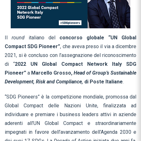
Il
round
italiano del
concorso globale “UN Global
Compact SDG Pioneer”
, che aveva preso il via a dicembre
2021, si è concluso con l’assegnazione del riconoscimento
di “
2022 UN Global Compact Network Italy SDG
Pioneer”
a
Marcello Grosso,
Head of Group’s Sustainable
Development, Risk and Compliance,
di Poste Italiane
.
“SDG Pioneers” è la competizione mondiale, promossa dal
Global Compact delle Nazioni Unite, finalizzata ad
individuare e premiare i business leaders attivi in aziende
aderenti all’UN Global Compact e straordinariamente
impegnati in favore dell’avanzamento dell’Agenda 2030 e
dei suoi 17 SDGs. La
Decade of Action
iniziata due anni fa,