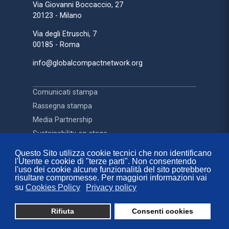
Via Giovanni Boccaccio, 27
20123 - Milano
Via degli Etruschi, 7
00185 - Roma
info@globalcompactnetwork.org
Comunicati stampa
Rassegna stampa
Media Partnership
Sustainability on stage
Questo Sito utilizza cookie tecnici che non identificano
l'Utente e cookie di "terze parti". Non consentendo
Contatti
l'uso dei cookie alcune funzionalità del sito potrebbero
FAQ
risultare compromesse. Per maggiori informazioni vai
su
Cookies Policy
Privacy policy
Privacy Policy
Cookies Policy
Rifiuta
Consenti cookies