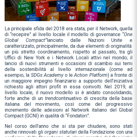
La principale sfida del 2018 era stata, per il Network, quella
di “recepire” al livello locale il modello di governance
“One
Global Compact”
lanciato dalle Nazioni Unite e
caratterizzato, principalmente, da due elementi di originalità:
un più stretto coordinamento, rispetto al passato, tra gli
Uffici di New York e i Network Locali attivi nel mondo; il
lancio di nuovi strumenti e occasioni di scambio sui temi
della sostenibilità al livello internazionale (come ad
esempio, la
SDGs Academy
o le
Action Platform
) a fronte di
un maggiore impegno finanziario a supporto dell’iniziativa
richiesto agli attori profit in essa coinvolti. Nel 2019, al
livello locale, il nuovo modello si è andato consolidando,
forte anche di un
trend
continuativo di crescita della base
italiana del movimento, così come del progressivo
incremento delle adesioni al Network italiano del Global
Compact (GCNI) in qualità di “Fondatori”.
Nel corso dell’anno che si sta per chiudere, sono stati
anche rinnovati gli
organi statutari
della Fondazione con una