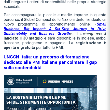
dall’integrare i criteri di sostenibilità nelle proprie strategie
aziendali.
Per accompagnare le piccole e medie imprese in questo
percorso, il Global Compact delle Nazioni Unite ha ideato un
nuovo programma di apprendimento online: «
Small
Business, Big Impact: A Six-Step Journey to Drive
Sustainability and Business Growth
». Il
training
verrà
lanciato il 30 maggio
e sarà disponibile in inglese, arabo,
francese, portoghese e spagnolo. La
registrazione è
aperta e gratuita
per tutte le PMI.
UNGCN Italia: un percorso di formazione
dedicato alle PMI italiane per colmare il gap
sulla sostenibilità