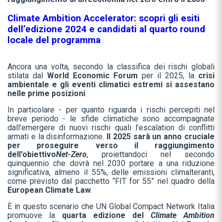
Climate Ambition Accelerator: scopri gli esiti
dell’edizione 2024 e candidati al quarto round
locale del programma
Ancora una volta, secondo la classifica dei rischi globali
stilata dal
World Economic Forum
per il 2025, la
crisi
ambientale e gli eventi climatici estremi si assestano
nelle prime posizioni
.
In particolare - per quanto riguarda i rischi percepiti nel
breve periodo - le sfide climatiche sono accompagnate
dall’emergere di nuovi rischi quali l’escalation di conflitti
armati e la disinformazione.
Il 2025 sarà un anno cruciale
per proseguire verso il raggiungimento
dell’obiettivo
Net-Zero
, proiettandoci nel secondo
quinquennio che dovrà nel 2030 portare a una riduzione
significativa, almeno il 55%, delle emissioni climalteranti,
come previsto dal pacchetto “FIT for 55” nel quadro della
European Climate Law
.
È in questo scenario che UN Global Compact Network Italia
promuove la
quarta edizione del
Climate Ambition