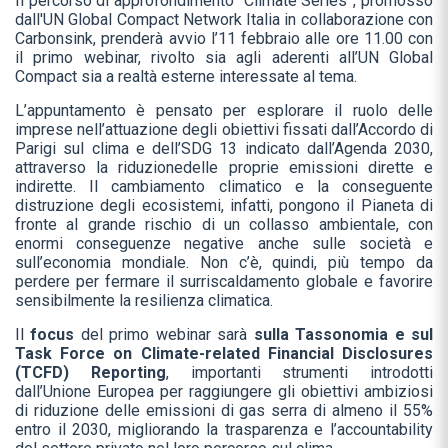
Il percorso di approfondimento “Climate Series”, promosso
dall'UN Global Compact Network Italia in collaborazione con
Carbonsink, prenderà avvio l’11 febbraio alle ore 11.00 con
il primo webinar, rivolto sia agli aderenti all’UN Global
Compact sia a realtà esterne interessate al tema.
L’appuntamento è pensato per esplorare il ruolo delle
imprese nell’attuazione degli obiettivi fissati dall’Accordo di
Parigi sul clima e dell’SDG 13 indicato dall’Agenda 2030,
attraverso la riduzionedelle proprie emissioni dirette e
indirette. Il cambiamento climatico e la conseguente
distruzione degli ecosistemi, infatti, pongono il Pianeta di
fronte al grande rischio di un collasso ambientale, con
enormi conseguenze negative anche sulle società e
sull’economia mondiale. Non c’è, quindi, più tempo da
perdere per fermare il surriscaldamento globale e favorire
sensibilmente la resilienza climatica.
Il
focus
del primo webinar sarà
sulla Tassonomia e sul
Task Force on Climate-related Financial Disclosures
(TCFD) Reporting
, importanti strumenti introdotti
dall’Unione Europea per raggiungere gli obiettivi ambiziosi
di riduzione delle emissioni di gas serra di almeno il 55%
entro il 2030, migliorando la trasparenza e l’accountability