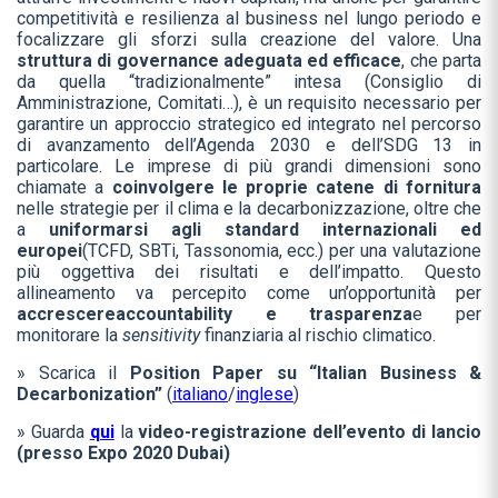
competitività e resilienza al business nel lungo periodo e
focalizzare gli sforzi sulla creazione del valore. Una
struttura di governance adeguata ed efficace
, che parta
da quella “tradizionalmente” intesa (Consiglio di
Amministrazione, Comitati…), è un requisito necessario per
garantire un approccio strategico ed integrato nel percorso
di avanzamento dell’Agenda 2030 e dell’SDG 13 in
particolare. Le imprese di più grandi dimensioni sono
chiamate a
coinvolgere le proprie catene di fornitura
nelle strategie per il clima e la decarbonizzazione, oltre che
a
uniformarsi agli standard internazionali ed
europei
(TCFD, SBTi, Tassonomia, ecc.) per una valutazione
più oggettiva dei risultati e dell’impatto. Questo
allineamento va percepito come un’opportunità per
accrescere
accountability e trasparenza
e per
monitorare la
sensitivity
finanziaria al rischio climatico.
» Scarica il
Position Paper su “Italian Business &
Decarbonization”
(
italiano
/
inglese
)
» Guarda
qui
la
video-registrazione dell’evento di lancio
(presso Expo 2020 Dubai)