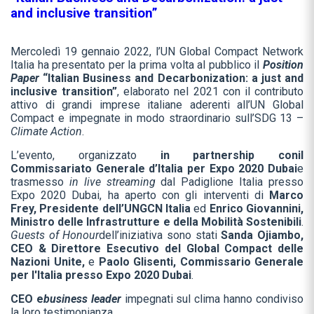
and inclusive transition”
Mercoledì 19 gennaio 2022, l’UN Global Compact Network
Italia ha presentato per la prima volta al pubblico il
Position
Paper
“Italian Business and Decarbonization: a just and
inclusive transition”
, elaborato nel 2021 con il contributo
attivo di grandi imprese italiane aderenti all’UN Global
Compact e impegnate in modo straordinario sull’SDG 13 –
Climate Action
.
L’evento, organizzato
in partnership con
il
Commissariato Generale d’Italia per Expo 2020 Dubai
e
trasmesso
in live streaming
dal Padiglione Italia presso
Expo 2020 Dubai, ha aperto con gli interventi di
Marco
Frey, Presidente dell’UNGCN Italia
ed
Enrico Giovannini,
Ministro delle Infrastrutture e della Mobilità Sostenibili
.
Guests of Honour
dell’iniziativa sono stati
Sanda Ojiambo,
CEO & Direttore Esecutivo del Global Compact delle
Nazioni Unite,
e
Paolo Glisenti, Commissario Generale
per l'Italia presso Expo 2020 Dubai
.
CEO e
business leader
impegnati sul clima hanno condiviso
la loro testimonianza.