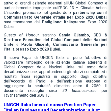
attivo di grandi aziende aderenti all’UN Global Compact e
particolarmente impegnate sull’SDG 13 – Climate Action.
L’incontro, promosso nel quadro della
partnership con il
Commissariato Generale d’Italia per Expo 2020 Dubai
,
sarà trasmesso dal
Padiglione Italia
presso Expo 2020
Dubai.
Guests of Honour
saranno
Sanda Ojiambo, CEO &
Direttore Esecutivo del Global Compact delle Nazioni
Unite
e
Paolo Glisenti, Commissario Generale per
l'Italia presso Expo 2020 Dubai
.
Il nuovo
Paper
di UNGCN Italia si pone l’obiettivo di
valorizzare l’impegno delle aziende italiane aderenti al
Global Compact delle Nazioni Unite sul tema della
decarbonizzazione, approfondendo gli sforzi compiuti ed i
risultati finora registrati in supporto degli obiettivi
dell’Accordo di Parigi e dell’ambizione europea di
raggiungere la neutralità climatica entro il 2050. Il
documento raccoglie circa
30 business-case
per
l’avanzamento dell’SDG 13.
UNGCN Italia lancia il nuovo Position Paper
“Italian Business and Decarbonization: a just