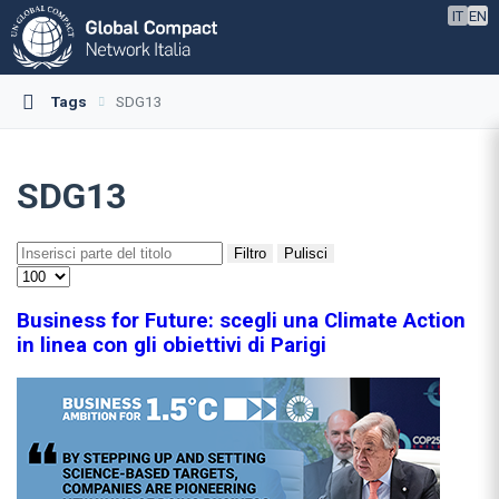
IT
EN
Tags
SDG13
SDG13
Filtro
Pulisci
Business for Future: scegli una Climate Action
in linea con gli obiettivi di Parigi