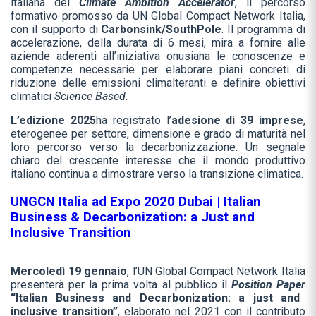
italiana del
Climate Ambition Accelerator
, il percorso
formativo promosso da UN Global Compact Network Italia,
con il supporto di
Carbonsink/SouthPole
. Il programma di
accelerazione, della durata di 6 mesi, mira a fornire alle
aziende aderenti all’iniziativa onusiana le conoscenze e
competenze necessarie per elaborare piani concreti di
riduzione delle emissioni climalteranti e definire obiettivi
climatici
Science Based.
L’edizione 2025
ha registrato l’
adesione di
39
imprese
,
eterogenee per settore, dimensione e grado di maturità nel
loro percorso verso la decarbonizzazione. Un segnale
chiaro del crescente interesse che il mondo produttivo
italiano continua a dimostrare verso la transizione climatica.
UNGCN Italia ad Expo 2020 Dubai | Italian
Business & Decarbonization: a Just and
Inclusive Transition
Mercoledì 19 gennaio
, l’UN Global Compact Network Italia
presenterà per la prima volta al pubblico il
Position Paper
“Italian Business and Decarbonization: a just and
inclusive transition”
, elaborato nel 2021 con il contributo