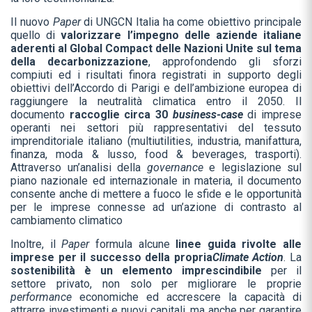
Il nuovo
Paper
di UNGCN Italia ha come obiettivo principale
quello di
valorizzare l’impegno delle aziende italiane
aderenti al Global Compact delle Nazioni Unite sul tema
della decarbonizzazione
, approfondendo gli sforzi
compiuti ed i risultati finora registrati in supporto degli
obiettivi dell’Accordo di Parigi e dell’ambizione europea di
raggiungere la neutralità climatica entro il 2050. Il
documento
raccoglie circa 30
business-case
di imprese
operanti nei settori più rappresentativi del tessuto
imprenditoriale italiano (multiutilities, industria, manifattura,
finanza, moda & lusso, food & beverages, trasporti).
Attraverso un’analisi della
governance
e legislazione sul
piano nazionale ed internazionale in materia, il documento
consente anche di mettere a fuoco le sfide e le opportunità
per le imprese connesse ad un’azione di contrasto al
cambiamento climatico
Inoltre, il
Paper
formula alcune
linee guida rivolte alle
imprese per il successo della propria
Climate Action
. La
sostenibilità è un elemento imprescindibile
per il
settore privato, non solo per migliorare le proprie
performance
economiche ed accrescere la capacità di
attrarre investimenti e nuovi capitali, ma anche per garantire