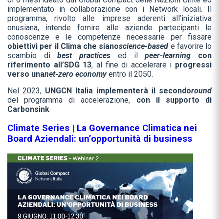
implementato in collaborazione con i Network locali. Il
programma, rivolto alle imprese aderenti all’iniziativa
onusiana, intende fornire alle aziende partecipanti le
conoscenze e le competenze necessarie per fissare
obiettivi per il Clima che siano
science-based
e favorire lo
scambio di
best practices
ed il
peer-learning
con
riferimento all’SDG 13
, al fine di accelerare i
progressi
verso una
net-zero economy
entro il 2050.
Nel 2023,
UNGCN Italia implementerà il secondo
round
del programma di accelerazione,
con il supporto di
Carbonsink
.
Climate Series | La Governance Climatica nei
Board Aziendali: un’opportunità di business